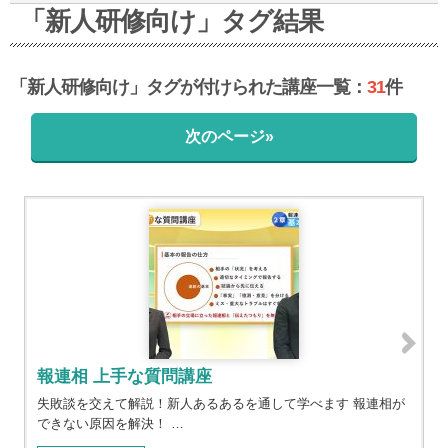
6
5
「新人研修向け」タグ結果
3
0
「新人研修向け」タグが付けられた講座一覧：
31
件
1
次のページ»
報連相 上手な質問講座
失敗談を交えて解説！新人あるあるを通して学べます 報連相が
できない原因を解決！ …