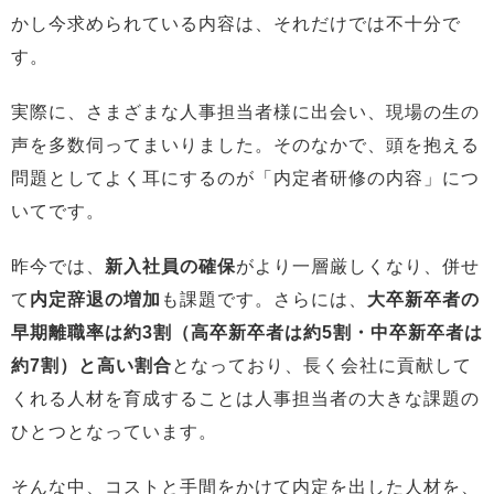
かし今求められている内容は、それだけでは不十分で
す。
実際に、さまざまな人事担当者様に出会い、現場の生の
声を多数伺ってまいりました。そのなかで、頭を抱える
問題としてよく耳にするのが「内定者研修の内容」につ
いてです。
昨今では、
新入社員の確保
がより一層厳しくなり、併せ
て
内定辞退の増加
も課題です。さらには、
大卒新卒者の
早期離職率は約3割（高卒新卒者は約5割・中卒新卒者は
約7割）と高い割合
となっており、長く会社に貢献して
くれる人材を育成することは人事担当者の大きな課題の
ひとつとなっています。
そんな中、コストと手間をかけて内定を出した人材を、