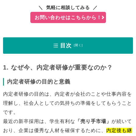
気軽に相談してみる
お問い合わせはこちらから！
目次
1. なぜ今、内定者研修が重要なのか？
1. なぜ今、内定者研修が重要なのか？
2. 目的
3. 主な内容
内定者研修の目的と意義
4. 実施時期と頻度
内定者研修の目的は、内定者が会社のことや仕事内容を
5. 設計方法
理解し、社会人としての気持ちの準備をしてもらうこと
6. 効果を高めるためのポイント
です。
7. 内定者研修における注意点
最近の新卒採用は、学生有利な
8. 成功事例
「売り手市場」
が続いて
おり、企業は優秀な人材を確保するために、
まとめ
内定後も継