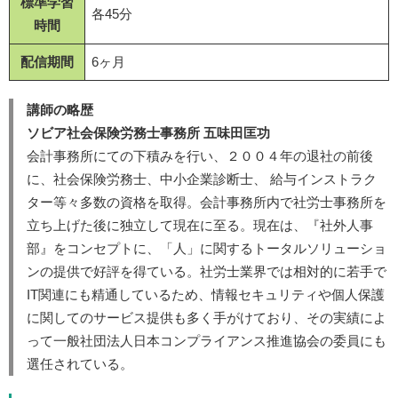
標準学習
各45分
時間
配信期間
6ヶ月
講師の略歴
ソビア社会保険労務士事務所 五味田匡功
会計事務所にての下積みを行い、２００４年の退社の前後
に、社会保険労務士、中小企業診断士、 給与インストラク
ター等々多数の資格を取得。会計事務所内で社労士事務所を
立ち上げた後に独立して現在に至る。現在は、『社外人事
部』をコンセプトに、「人」に関するトータルソリューショ
ンの提供で好評を得ている。社労士業界では相対的に若手で
IT関連にも精通しているため、情報セキュリティや個人保護
に関してのサービス提供も多く手がけており、その実績によ
って一般社団法人日本コンプライアンス推進協会の委員にも
選任されている。